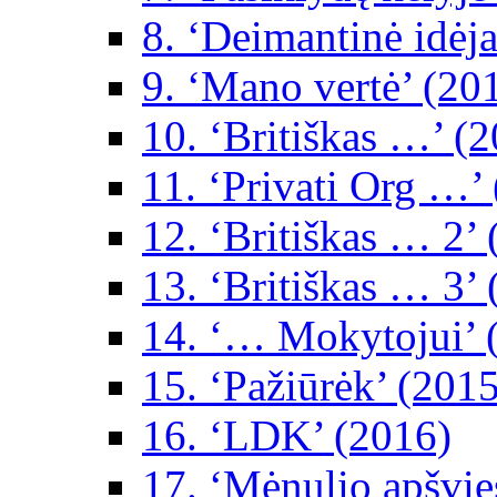
8. ‘Deimantinė idėja
9. ‘Mano vertė’ (20
10. ‘Britiškas …’ (
11. ‘Privati Org …’
12. ‘Britiškas … 2’
13. ‘Britiškas … 3’
14. ‘… Mokytojui’ 
15. ‘Pažiūrėk’ (2015
16. ‘LDK’ (2016)
17. ‘Mėnulio apšvie