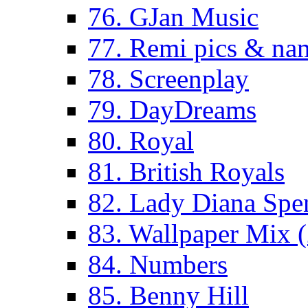
76. GJan Music
77. Remi pics & na
78. Screenplay
79. DayDreams
80. Royal
81. British Royals
82. Lady Diana Spe
83. Wallpaper Mix 
84. Numbers
85. Benny Hill