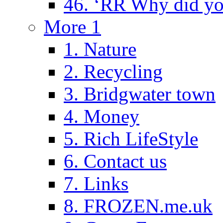
46. ‘RR Why did yo
More 1
1. Nature
2. Recycling
3. Bridgwater town
4. Money
5. Rich LifeStyle
6. Contact us
7. Links
8. FROZEN.me.uk