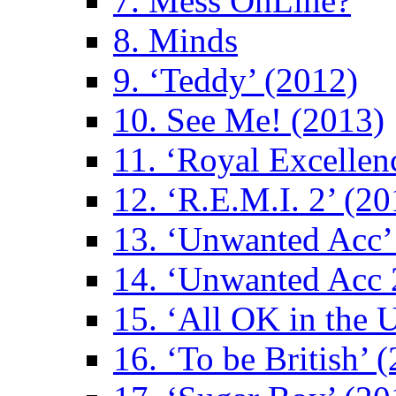
7. Mess OnLine?
8. Minds
9. ‘Teddy’ (2012)
10. See Me! (2013)
11. ‘Royal Excellen
12. ‘R.E.M.I. 2’ (20
13. ‘Unwanted Acc’
14. ‘Unwanted Acc 
15. ‘All OK in the 
16. ‘To be British’ 