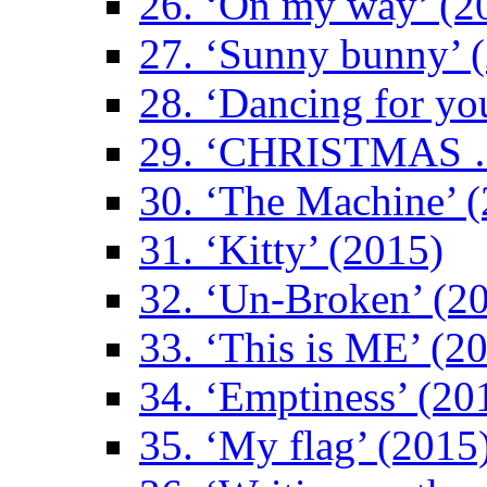
26. ‘On my way’ (2
27. ‘Sunny bunny’ 
28. ‘Dancing for yo
29. ‘CHRISTMAS …
30. ‘The Machine’ 
31. ‘Kitty’ (2015)
32. ‘Un-Broken’ (2
33. ‘This is ME’ (2
34. ‘Emptiness’ (20
35. ‘My flag’ (2015