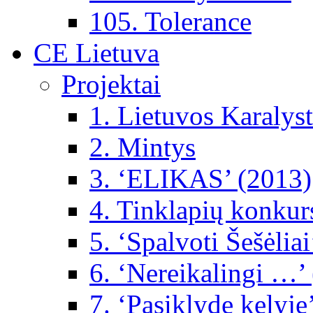
105. Tolerance
CE Lietuva
Projektai
1. Lietuvos Karalys
2. Mintys
3. ‘ELIKAS’ (2013)
4. Tinklapių konkur
5. ‘Spalvoti Šešėlia
6. ‘Nereikalingi …’
7. ‘Pasiklydę kelyje