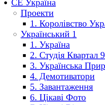
CE Україна
Проекти
1. Королівство Укр
Український 1
1. Україна
2. Студія Квартал 
3. Українська При
4. Демотиватори
5. Завантаження
6. Цікаві Фото