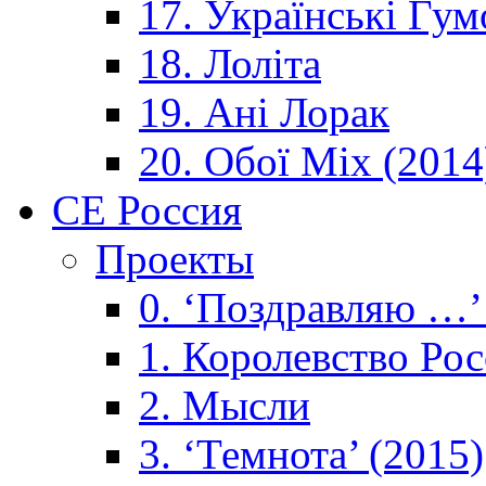
17. Українські Гум
18. Лоліта
19. Ані Лорак
20. Обої Mix (2014
CE Россия
Проекты
0. ‘Поздравляю …’
1. Королевствo Рос
2. Мысли
3. ‘Темнота’ (2015)