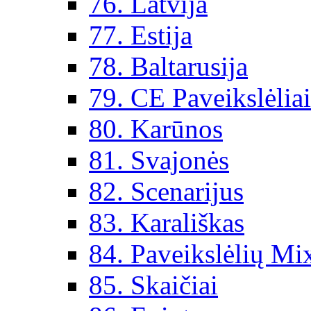
76. Latvija
77. Estija
78. Baltarusija
79. CE Paveikslėlia
80. Karūnos
81. Svajonės
82. Scenarijus
83. Karališkas
84. Paveikslėlių Mi
85. Skaičiai