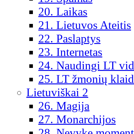
20. Laikas
21. Lietuvos Ateitis
22. Paslaptys
23. Internetas
24. Naudingi LT vi
25. LT žmonių klai
Lietuviškai 2
26. Magija
27. Monarchijos
28. Nevykę moment