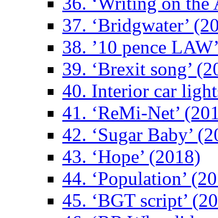
36. ‘Writing on the 
37. ‘Bridgwater’ (2
38. ’10 pence LAW’
39. ‘Brexit song’ (2
40. Interior car ligh
41. ‘ReMi-Net’ (20
42. ‘Sugar Baby’ (2
43. ‘Hope’ (2018)
44. ‘Population’ (2
45. ‘BGT script’ (2