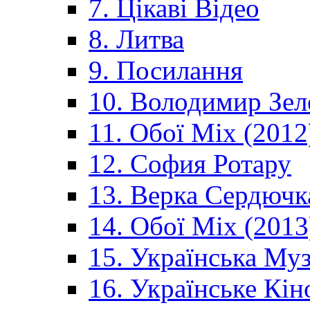
7. Цікаві Відео
8. Литва
9. Посилання
10. Володимир Зел
11. Обої Mix (2012
12. София Ротару
13. Верка Сердючк
14. Обої Mix (2013
15. Українська Му
16. Українське Кін