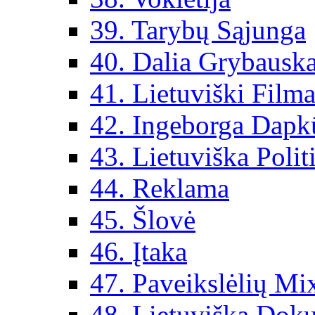
39. Tarybų Sąjunga
40. Dalia Grybauska
41. Lietuviški Filma
42. Ingeborga Dapk
43. Lietuviška Polit
44. Reklama
45. Šlovė
46. Įtaka
47. Paveikslėlių Mi
48. Lietuviška Dok