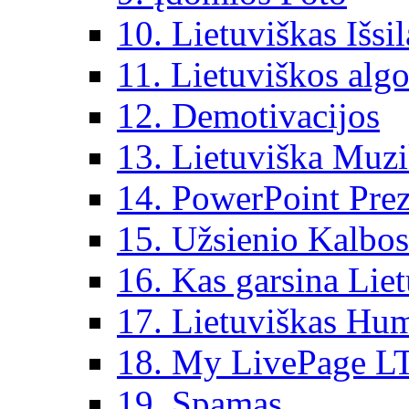
10. Lietuviškas Išsi
11. Lietuviškos algo
12. Demotivacijos
13. Lietuviška Muz
14. PowerPoint Prez
15. Užsienio Kalbos
16. Kas garsina Lie
17. Lietuviškas Hu
18. My LivePage L
19. Spamas