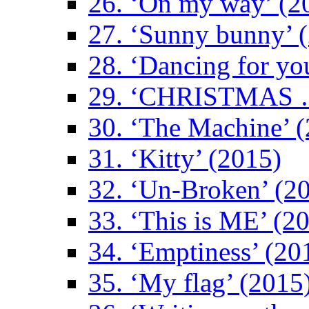
26. ‘On my way’ (2
27. ‘Sunny bunny’ 
28. ‘Dancing for yo
29. ‘CHRISTMAS …
30. ‘The Machine’ 
31. ‘Kitty’ (2015)
32. ‘Un-Broken’ (2
33. ‘This is ME’ (2
34. ‘Emptiness’ (20
35. ‘My flag’ (2015