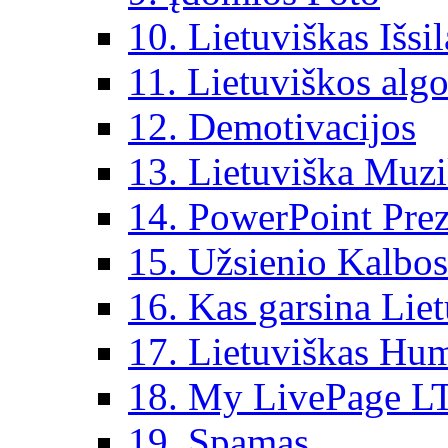
10. Lietuviškas Išsi
11. Lietuviškos algo
12. Demotivacijos
13. Lietuviška Muz
14. PowerPoint Prez
15. Užsienio Kalbos
16. Kas garsina Lie
17. Lietuviškas Hu
18. My LivePage L
19. Spamas