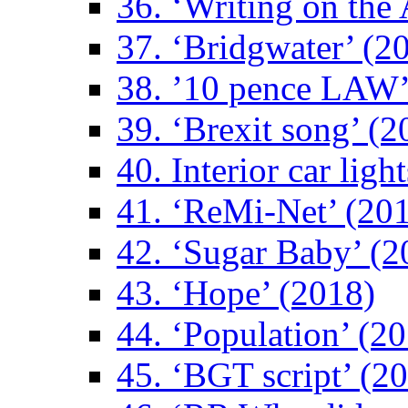
36. ‘Writing on the 
37. ‘Bridgwater’ (2
38. ’10 pence LAW’
39. ‘Brexit song’ (2
40. Interior car ligh
41. ‘ReMi-Net’ (20
42. ‘Sugar Baby’ (2
43. ‘Hope’ (2018)
44. ‘Population’ (2
45. ‘BGT script’ (2