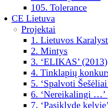
105. Tolerance
CE Lietuva
Projektai
1. Lietuvos Karalys
2. Mintys
3. ‘ELIKAS’ (2013)
4. Tinklapių konkur
5. ‘Spalvoti Šešėlia
6. ‘Nereikalingi …’
7. ‘Pasiklydę kelyje