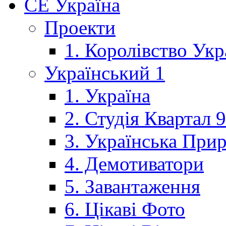
CE Україна
Проекти
1. Королівство Укр
Український 1
1. Україна
2. Студія Квартал 
3. Українська При
4. Демотиватори
5. Завантаження
6. Цікаві Фото