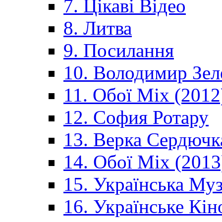
7. Цікаві Відео
8. Литва
9. Посилання
10. Володимир Зел
11. Обої Mix (2012
12. София Ротару
13. Верка Сердючк
14. Обої Mix (2013
15. Українська Му
16. Українське Кін