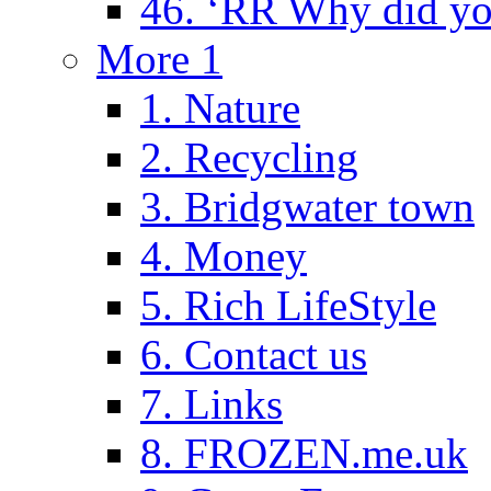
46. ‘RR Why did yo
More 1
1. Nature
2. Recycling
3. Bridgwater town
4. Money
5. Rich LifeStyle
6. Contact us
7. Links
8. FROZEN.me.uk