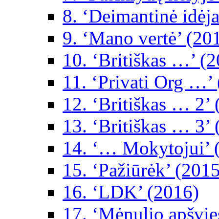
8. ‘Deimantinė idėja
9. ‘Mano vertė’ (20
10. ‘Britiškas …’ (
11. ‘Privati Org …’
12. ‘Britiškas … 2’
13. ‘Britiškas … 3’
14. ‘… Mokytojui’ 
15. ‘Pažiūrėk’ (2015
16. ‘LDK’ (2016)
17. ‘Mėnulio apšvie