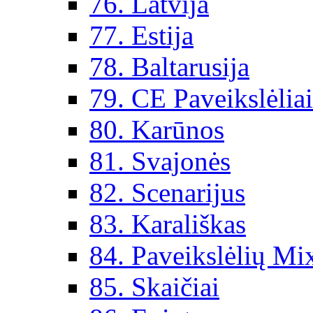
76. Latvija
77. Estija
78. Baltarusija
79. CE Paveikslėlia
80. Karūnos
81. Svajonės
82. Scenarijus
83. Karališkas
84. Paveikslėlių Mi
85. Skaičiai