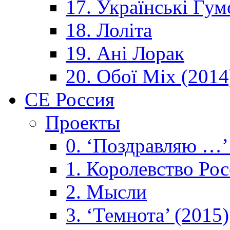
17. Українські Гум
18. Лоліта
19. Ані Лорак
20. Обої Mix (2014
CE Россия
Проекты
0. ‘Поздравляю …’
1. Королевствo Рос
2. Мысли
3. ‘Темнота’ (2015)