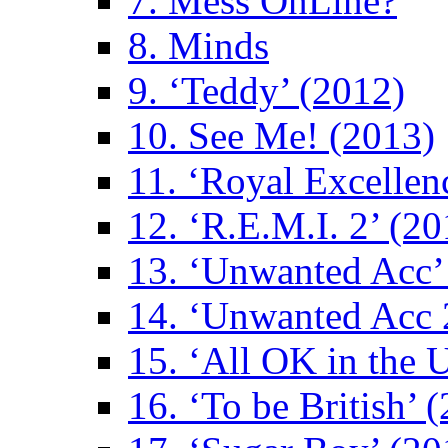
7. Mess OnLine?
8. Minds
9. ‘Teddy’ (2012)
10. See Me! (2013)
11. ‘Royal Excellen
12. ‘R.E.M.I. 2’ (20
13. ‘Unwanted Acc’
14. ‘Unwanted Acc 
15. ‘All OK in the 
16. ‘To be British’ 