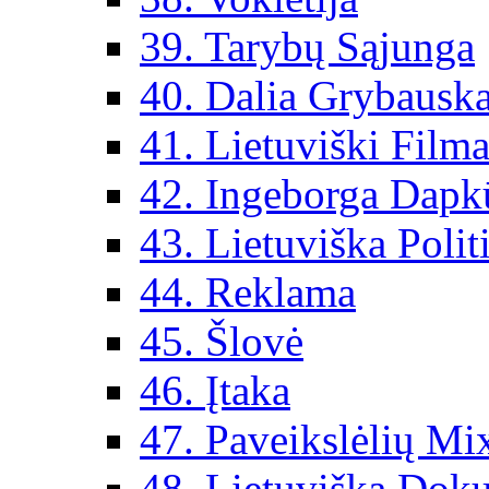
39. Tarybų Sąjunga
40. Dalia Grybauska
41. Lietuviški Filma
42. Ingeborga Dapk
43. Lietuviška Polit
44. Reklama
45. Šlovė
46. Įtaka
47. Paveikslėlių Mi
48. Lietuviška Dok