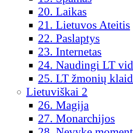
20. Laikas
21. Lietuvos Ateitis
22. Paslaptys
23. Internetas
24. Naudingi LT vi
25. LT žmonių klai
Lietuviškai 2
26. Magija
27. Monarchijos
28. Nevykę moment