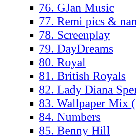
76. GJan Music
77. Remi pics & na
78. Screenplay
79. DayDreams
80. Royal
81. British Royals
82. Lady Diana Spe
83. Wallpaper Mix 
84. Numbers
85. Benny Hill