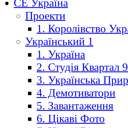
CE Україна
Проекти
1. Королівство Укр
Український 1
1. Україна
2. Студія Квартал 
3. Українська При
4. Демотиватори
5. Завантаження
6. Цікаві Фото