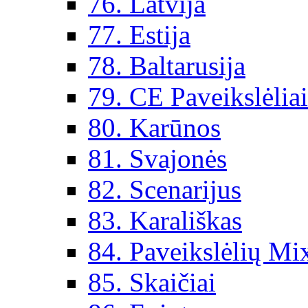
76. Latvija
77. Estija
78. Baltarusija
79. CE Paveikslėlia
80. Karūnos
81. Svajonės
82. Scenarijus
83. Karališkas
84. Paveikslėlių Mi
85. Skaičiai