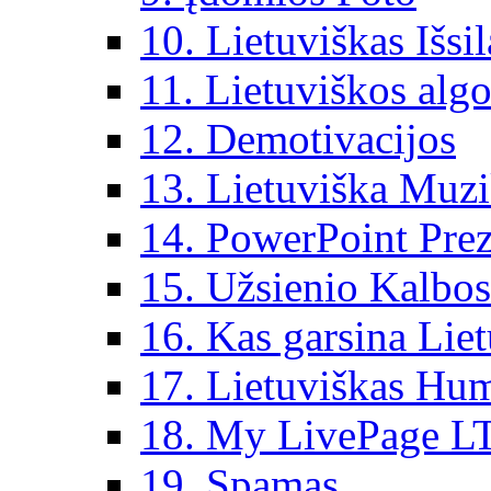
10. Lietuviškas Išsi
11. Lietuviškos algo
12. Demotivacijos
13. Lietuviška Muz
14. PowerPoint Prez
15. Užsienio Kalbos
16. Kas garsina Lie
17. Lietuviškas Hu
18. My LivePage L
19. Spamas