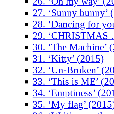
26. ‘On my way’ (2
27. ‘Sunny bunny’ 
28. ‘Dancing for yo
29. ‘CHRISTMAS …
30. ‘The Machine’ 
31. ‘Kitty’ (2015)
32. ‘Un-Broken’ (2
33. ‘This is ME’ (2
34. ‘Emptiness’ (20
35. ‘My flag’ (2015