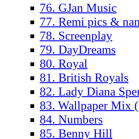
76. GJan Music
77. Remi pics & na
78. Screenplay
79. DayDreams
80. Royal
81. British Royals
82. Lady Diana Spe
83. Wallpaper Mix 
84. Numbers
85. Benny Hill