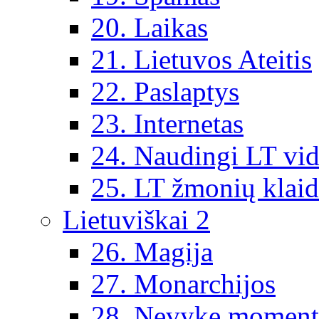
20. Laikas
21. Lietuvos Ateitis
22. Paslaptys
23. Internetas
24. Naudingi LT vi
25. LT žmonių klai
Lietuviškai 2
26. Magija
27. Monarchijos
28. Nevykę moment