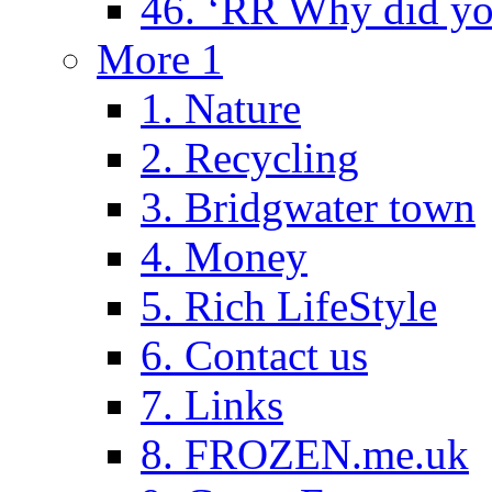
46. ‘RR Why did yo
More 1
1. Nature
2. Recycling
3. Bridgwater town
4. Money
5. Rich LifeStyle
6. Contact us
7. Links
8. FROZEN.me.uk