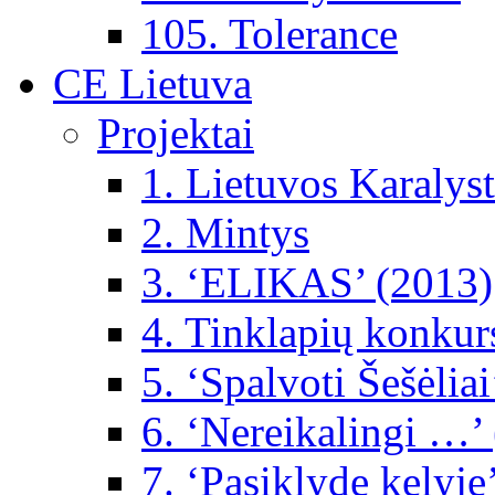
105. Tolerance
CE Lietuva
Projektai
1. Lietuvos Karalys
2. Mintys
3. ‘ELIKAS’ (2013)
4. Tinklapių konkur
5. ‘Spalvoti Šešėlia
6. ‘Nereikalingi …’
7. ‘Pasiklydę kelyje