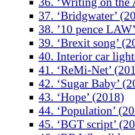
36. ‘Writing on the 
37. ‘Bridgwater’ (2
38. ’10 pence LAW’
39. ‘Brexit song’ (2
40. Interior car ligh
41. ‘ReMi-Net’ (20
42. ‘Sugar Baby’ (2
43. ‘Hope’ (2018)
44. ‘Population’ (2
45. ‘BGT script’ (2