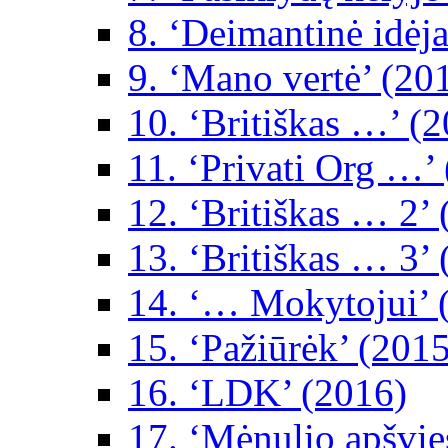
8. ‘Deimantinė idėja
9. ‘Mano vertė’ (20
10. ‘Britiškas …’ (
11. ‘Privati Org …’
12. ‘Britiškas … 2’
13. ‘Britiškas … 3’
14. ‘… Mokytojui’ 
15. ‘Pažiūrėk’ (2015
16. ‘LDK’ (2016)
17. ‘Mėnulio apšvie