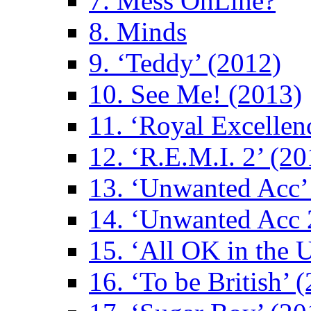
7. Mess OnLine?
8. Minds
9. ‘Teddy’ (2012)
10. See Me! (2013)
11. ‘Royal Excellen
12. ‘R.E.M.I. 2’ (20
13. ‘Unwanted Acc’
14. ‘Unwanted Acc 
15. ‘All OK in the 
16. ‘To be British’ 