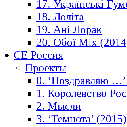
17. Українські Гум
18. Лоліта
19. Ані Лорак
20. Обої Mix (2014
CE Россия
Проекты
0. ‘Поздравляю …’
1. Королевствo Рос
2. Мысли
3. ‘Темнота’ (2015)