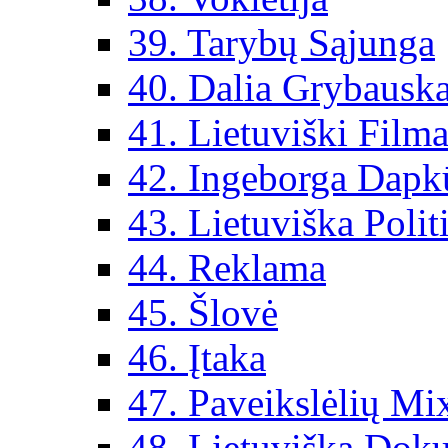
39. Tarybų Sąjunga
40. Dalia Grybauska
41. Lietuviški Filma
42. Ingeborga Dapk
43. Lietuviška Polit
44. Reklama
45. Šlovė
46. Įtaka
47. Paveikslėlių Mi
48. Lietuviška Dok