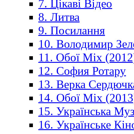
7. Цікаві Відео
8. Литва
9. Посилання
10. Володимир Зел
11. Обої Mix (2012
12. София Ротару
13. Верка Сердючк
14. Обої Mix (2013
15. Українська Му
16. Українське Кін