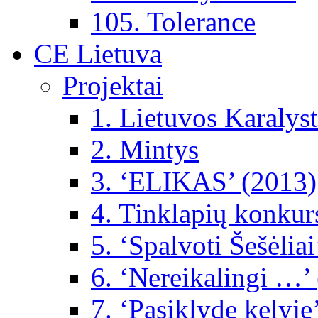
105. Tolerance
CE Lietuva
Projektai
1. Lietuvos Karalys
2. Mintys
3. ‘ELIKAS’ (2013)
4. Tinklapių konkur
5. ‘Spalvoti Šešėlia
6. ‘Nereikalingi …’
7. ‘Pasiklydę kelyje