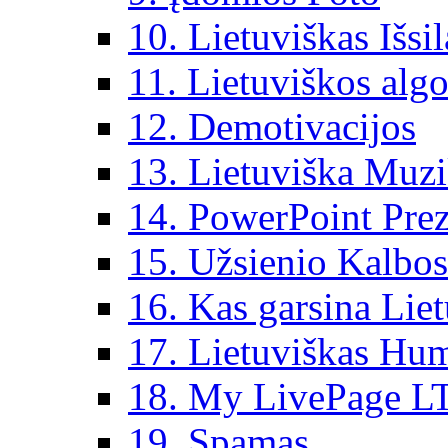
10. Lietuviškas Išsi
11. Lietuviškos algo
12. Demotivacijos
13. Lietuviška Muz
14. PowerPoint Prez
15. Užsienio Kalbos
16. Kas garsina Lie
17. Lietuviškas Hu
18. My LivePage L
19. Spamas