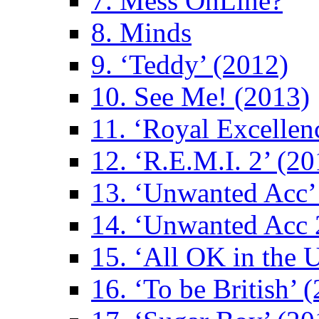
7. Mess OnLine?
8. Minds
9. ‘Teddy’ (2012)
10. See Me! (2013)
11. ‘Royal Excellen
12. ‘R.E.M.I. 2’ (20
13. ‘Unwanted Acc’
14. ‘Unwanted Acc 
15. ‘All OK in the 
16. ‘To be British’ 