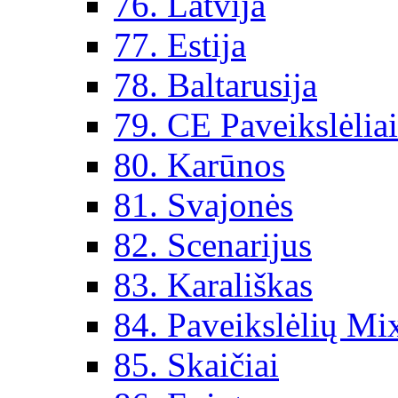
76. Latvija
77. Estija
78. Baltarusija
79. CE Paveikslėlia
80. Karūnos
81. Svajonės
82. Scenarijus
83. Karališkas
84. Paveikslėlių Mi
85. Skaičiai