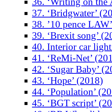
36. ‘Writing on the 
37. ‘Bridgwater’ (2
38. ’10 pence LAW’
39. ‘Brexit song’ (2
40. Interior car ligh
41. ‘ReMi-Net’ (20
42. ‘Sugar Baby’ (2
43. ‘Hope’ (2018)
44. ‘Population’ (2
45. ‘BGT script’ (2