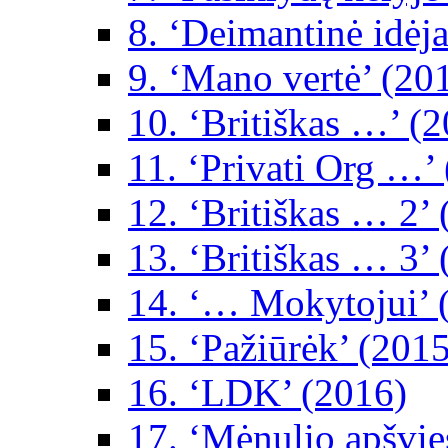
8. ‘Deimantinė idėja
9. ‘Mano vertė’ (20
10. ‘Britiškas …’ (
11. ‘Privati Org …’
12. ‘Britiškas … 2’
13. ‘Britiškas … 3’
14. ‘… Mokytojui’ 
15. ‘Pažiūrėk’ (2015
16. ‘LDK’ (2016)
17. ‘Mėnulio apšvie