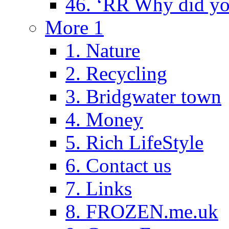
46. ‘RR Why did yo
More 1
1. Nature
2. Recycling
3. Bridgwater town
4. Money
5. Rich LifeStyle
6. Contact us
7. Links
8. FROZEN.me.uk