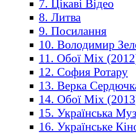
7. Цікаві Відео
8. Литва
9. Посилання
10. Володимир Зел
11. Обої Mix (2012
12. София Ротару
13. Верка Сердючк
14. Обої Mix (2013
15. Українська Му
16. Українське Кін