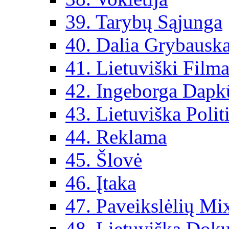
39. Tarybų Sąjunga
40. Dalia Grybauska
41. Lietuviški Filma
42. Ingeborga Dapk
43. Lietuviška Polit
44. Reklama
45. Šlovė
46. Įtaka
47. Paveikslėlių Mi
48. Lietuviška Dok