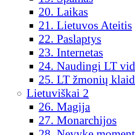
20. Laikas
21. Lietuvos Ateitis
22. Paslaptys
23. Internetas
24. Naudingi LT vi
25. LT žmonių klai
Lietuviškai 2
26. Magija
27. Monarchijos
28. Nevykę moment