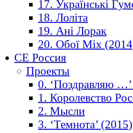
17. Українські Гум
18. Лоліта
19. Ані Лорак
20. Обої Mix (2014
CE Россия
Проекты
0. ‘Поздравляю …’
1. Королевствo Рос
2. Мысли
3. ‘Темнота’ (2015)