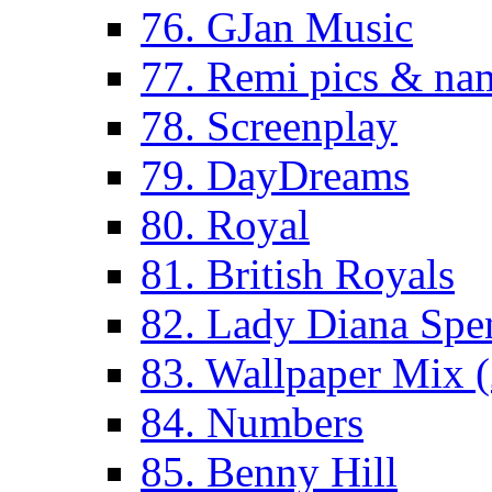
76. GJan Music
77. Remi pics & na
78. Screenplay
79. DayDreams
80. Royal
81. British Royals
82. Lady Diana Spe
83. Wallpaper Mix 
84. Numbers
85. Benny Hill