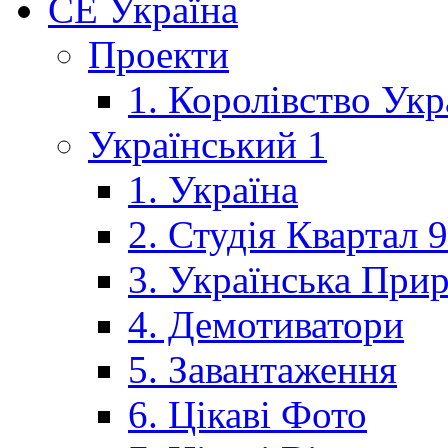
CE Україна
Проекти
1. Королівство Укр
Український 1
1. Україна
2. Студія Квартал 
3. Українська При
4. Демотиватори
5. Завантаження
6. Цікаві Фото