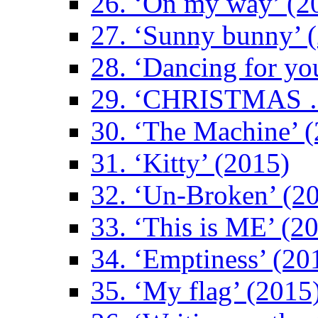
26. ‘On my way’ (2
27. ‘Sunny bunny’ 
28. ‘Dancing for yo
29. ‘CHRISTMAS …
30. ‘The Machine’ 
31. ‘Kitty’ (2015)
32. ‘Un-Broken’ (2
33. ‘This is ME’ (2
34. ‘Emptiness’ (20
35. ‘My flag’ (2015