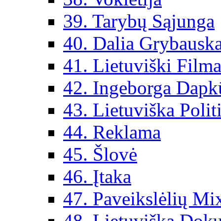
39. Tarybų Sąjunga
40. Dalia Grybauska
41. Lietuviški Filma
42. Ingeborga Dapk
43. Lietuviška Polit
44. Reklama
45. Šlovė
46. Įtaka
47. Paveikslėlių Mi
48. Lietuviška Dok