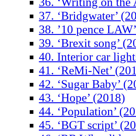
36. ‘Writing on the 
37. ‘Bridgwater’ (2
38. ’10 pence LAW’
39. ‘Brexit song’ (2
40. Interior car ligh
41. ‘ReMi-Net’ (20
42. ‘Sugar Baby’ (2
43. ‘Hope’ (2018)
44. ‘Population’ (2
45. ‘BGT script’ (2