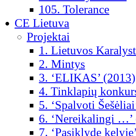
105. Tolerance
CE Lietuva
Projektai
1. Lietuvos Karalys
2. Mintys
3. ‘ELIKAS’ (2013)
4. Tinklapių konkur
5. ‘Spalvoti Šešėlia
6. ‘Nereikalingi …’
7. ‘Pasiklydę kelyje