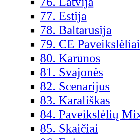
76. Latvija
77. Estija
78. Baltarusija
79. CE Paveikslėlia
80. Karūnos
81. Svajonės
82. Scenarijus
83. Karališkas
84. Paveikslėlių Mi
85. Skaičiai