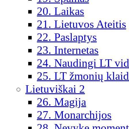
20. Laikas
21. Lietuvos Ateitis
22. Paslaptys
23. Internetas
24. Naudingi LT vi
25. LT žmonių klai
Lietuviškai 2
26. Magija
27. Monarchijos
28. Nevykę moment