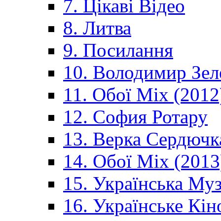
7. Цікаві Відео
8. Литва
9. Посилання
10. Володимир Зел
11. Обої Mix (2012
12. София Ротару
13. Верка Сердючк
14. Обої Mix (2013
15. Українська Му
16. Українське Кін