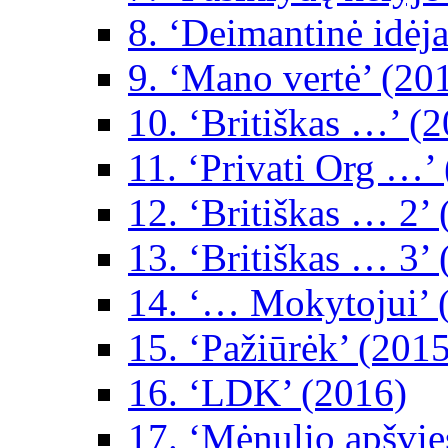
8. ‘Deimantinė idėja
9. ‘Mano vertė’ (20
10. ‘Britiškas …’ (
11. ‘Privati Org …’
12. ‘Britiškas … 2’
13. ‘Britiškas … 3’
14. ‘… Mokytojui’ 
15. ‘Pažiūrėk’ (2015
16. ‘LDK’ (2016)
17. ‘Mėnulio apšvie