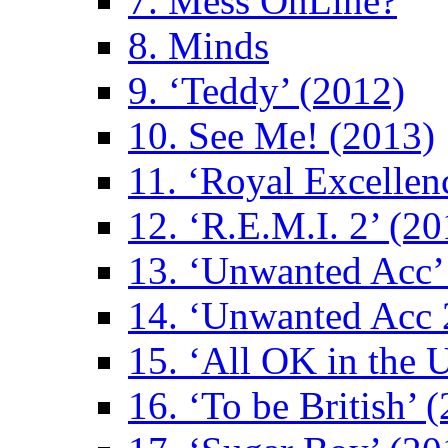
7. Mess OnLine?
8. Minds
9. ‘Teddy’ (2012)
10. See Me! (2013)
11. ‘Royal Excellen
12. ‘R.E.M.I. 2’ (20
13. ‘Unwanted Acc’
14. ‘Unwanted Acc 
15. ‘All OK in the 
16. ‘To be British’ 