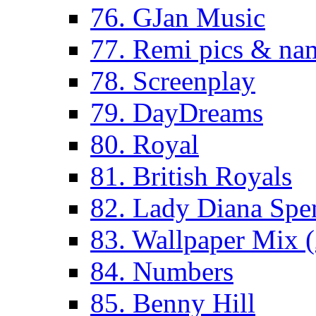
76. GJan Music
77. Remi pics & na
78. Screenplay
79. DayDreams
80. Royal
81. British Royals
82. Lady Diana Spe
83. Wallpaper Mix 
84. Numbers
85. Benny Hill