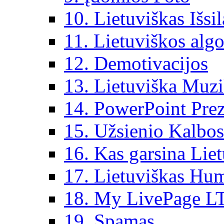
10. Lietuviškas Išsi
11. Lietuviškos algo
12. Demotivacijos
13. Lietuviška Muz
14. PowerPoint Prez
15. Užsienio Kalbos
16. Kas garsina Lie
17. Lietuviškas Hu
18. My LivePage L
19. Spamas