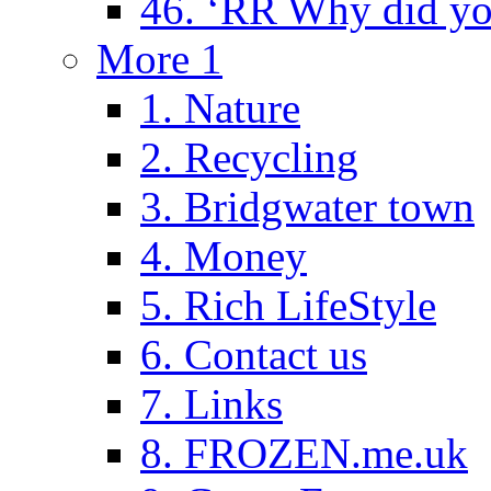
46. ‘RR Why did yo
More 1
1. Nature
2. Recycling
3. Bridgwater town
4. Money
5. Rich LifeStyle
6. Contact us
7. Links
8. FROZEN.me.uk