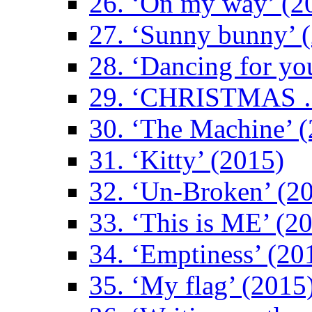
26. ‘On my way’ (2
27. ‘Sunny bunny’ 
28. ‘Dancing for yo
29. ‘CHRISTMAS …
30. ‘The Machine’ 
31. ‘Kitty’ (2015)
32. ‘Un-Broken’ (2
33. ‘This is ME’ (2
34. ‘Emptiness’ (20
35. ‘My flag’ (2015