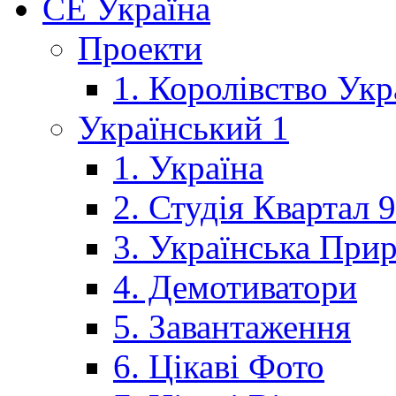
CE Україна
Проекти
1. Королівство Укр
Український 1
1. Україна
2. Студія Квартал 
3. Українська При
4. Демотиватори
5. Завантаження
6. Цікаві Фото