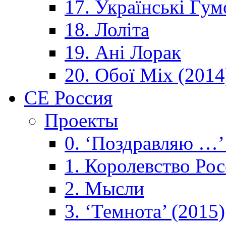
17. Українські Гум
18. Лоліта
19. Ані Лорак
20. Обої Mix (2014
CE Россия
Проекты
0. ‘Поздравляю …’
1. Королевствo Рос
2. Мысли
3. ‘Темнота’ (2015)