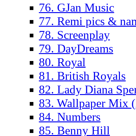
76. GJan Music
77. Remi pics & na
78. Screenplay
79. DayDreams
80. Royal
81. British Royals
82. Lady Diana Spe
83. Wallpaper Mix 
84. Numbers
85. Benny Hill