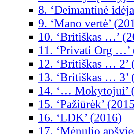
8. ‘Deimantinė idėja
9. ‘Mano vertė’ (20
10. ‘Britiškas …’ (
11. ‘Privati Org …’
12. ‘Britiškas … 2’
13. ‘Britiškas … 3’
14. ‘… Mokytojui’ 
15. ‘Pažiūrėk’ (2015
16. ‘LDK’ (2016)
17. ‘Mėnulio apšvie