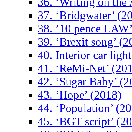
36. ‘Writing on the 
37. ‘Bridgwater’ (2
38. ’10 pence LAW’
39. ‘Brexit song’ (2
40. Interior car ligh
41. ‘ReMi-Net’ (20
42. ‘Sugar Baby’ (2
43. ‘Hope’ (2018)
44. ‘Population’ (2
45. ‘BGT script’ (2