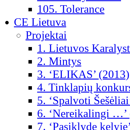
105. Tolerance
CE Lietuva
Projektai
1. Lietuvos Karalys
2. Mintys
3. ‘ELIKAS’ (2013)
4. Tinklapių konkur
5. ‘Spalvoti Šešėlia
6. ‘Nereikalingi …’
7. ‘Pasiklydę kelyje