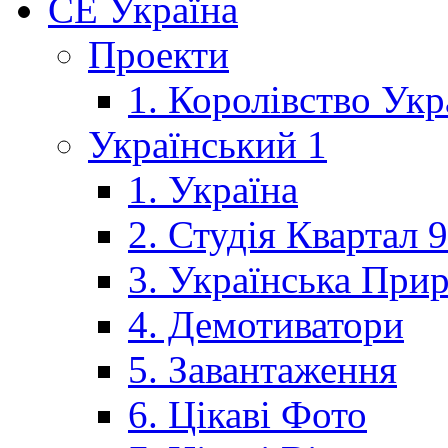
CE Україна
Проекти
1. Королівство Укр
Український 1
1. Україна
2. Студія Квартал 
3. Українська При
4. Демотиватори
5. Завантаження
6. Цікаві Фото