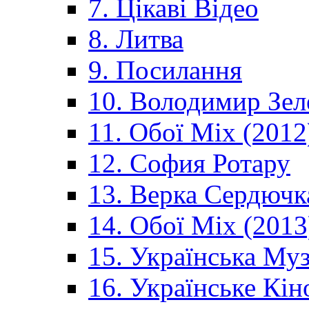
7. Цікаві Відео
8. Литва
9. Посилання
10. Володимир Зел
11. Обої Mix (2012
12. София Ротару
13. Верка Сердючк
14. Обої Mix (2013
15. Українська Му
16. Українське Кін