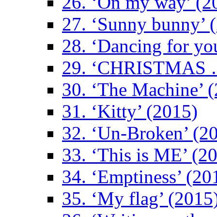
26. ‘On my way’ (2
27. ‘Sunny bunny’ 
28. ‘Dancing for yo
29. ‘CHRISTMAS …
30. ‘The Machine’ 
31. ‘Kitty’ (2015)
32. ‘Un-Broken’ (2
33. ‘This is ME’ (2
34. ‘Emptiness’ (20
35. ‘My flag’ (2015