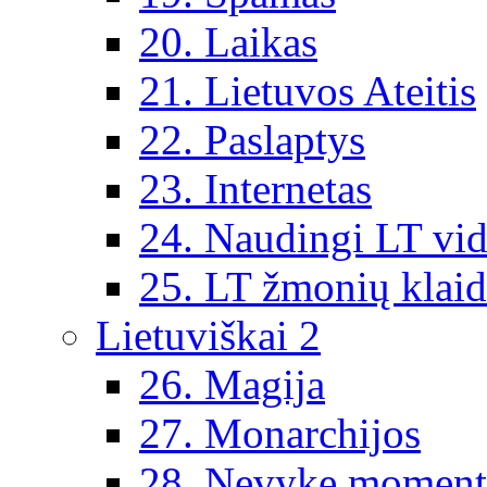
20. Laikas
21. Lietuvos Ateitis
22. Paslaptys
23. Internetas
24. Naudingi LT vi
25. LT žmonių klai
Lietuviškai 2
26. Magija
27. Monarchijos
28. Nevykę moment