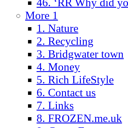
46. ‘RR Why did yo
More 1
1. Nature
2. Recycling
3. Bridgwater town
4. Money
5. Rich LifeStyle
6. Contact us
7. Links
8. FROZEN.me.uk