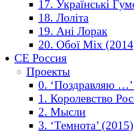
17. Українські Гум
18. Лоліта
19. Ані Лорак
20. Обої Mix (2014
CE Россия
Проекты
0. ‘Поздравляю …’
1. Королевствo Рос
2. Мысли
3. ‘Темнота’ (2015)