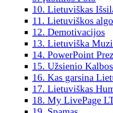
10. Lietuviškas Išsi
11. Lietuviškos algo
12. Demotivacijos
13. Lietuviška Muz
14. PowerPoint Prez
15. Užsienio Kalbos
16. Kas garsina Lie
17. Lietuviškas Hu
18. My LivePage L
19. Spamas