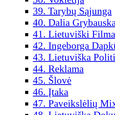
39. Tarybų Sąjunga
40. Dalia Grybauska
41. Lietuviški Filma
42. Ingeborga Dapk
43. Lietuviška Polit
44. Reklama
45. Šlovė
46. Įtaka
47. Paveikslėlių Mi
48. Lietuviška Dok