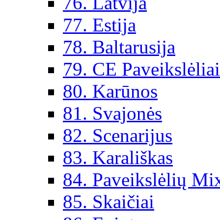
76. Latvija
77. Estija
78. Baltarusija
79. CE Paveikslėlia
80. Karūnos
81. Svajonės
82. Scenarijus
83. Karališkas
84. Paveikslėlių Mi
85. Skaičiai