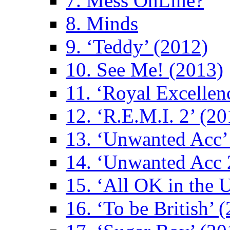
7. Mess OnLine?
8. Minds
9. ‘Teddy’ (2012)
10. See Me! (2013)
11. ‘Royal Excellen
12. ‘R.E.M.I. 2’ (20
13. ‘Unwanted Acc’
14. ‘Unwanted Acc 
15. ‘All OK in the 
16. ‘To be British’ 