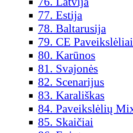
76. Latvija
77. Estija
78. Baltarusija
79. CE Paveikslėlia
80. Karūnos
81. Svajonės
82. Scenarijus
83. Karališkas
84. Paveikslėlių Mi
85. Skaičiai