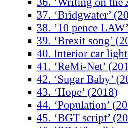
36. ‘Writing on the 
37. ‘Bridgwater’ (2
38. ’10 pence LAW’
39. ‘Brexit song’ (2
40. Interior car ligh
41. ‘ReMi-Net’ (20
42. ‘Sugar Baby’ (2
43. ‘Hope’ (2018)
44. ‘Population’ (2
45. ‘BGT script’ (2