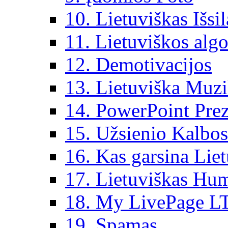
10. Lietuviškas Išsi
11. Lietuviškos algo
12. Demotivacijos
13. Lietuviška Muz
14. PowerPoint Prez
15. Užsienio Kalbos
16. Kas garsina Lie
17. Lietuviškas Hu
18. My LivePage L
19. Spamas