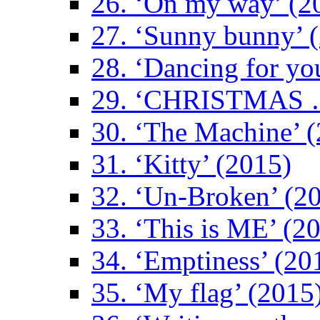
26. ‘On my way’ (2
27. ‘Sunny bunny’ 
28. ‘Dancing for yo
29. ‘CHRISTMAS …
30. ‘The Machine’ 
31. ‘Kitty’ (2015)
32. ‘Un-Broken’ (2
33. ‘This is ME’ (2
34. ‘Emptiness’ (20
35. ‘My flag’ (2015