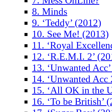
7. Mess OnLine?
8. Minds
9. ‘Teddy’ (2012)
10. See Me! (2013)
11. ‘Royal Excellen
12. ‘R.E.M.I. 2’ (20
13. ‘Unwanted Acc’
14. ‘Unwanted Acc 
15. ‘All OK in the 
16. ‘To be British’ 