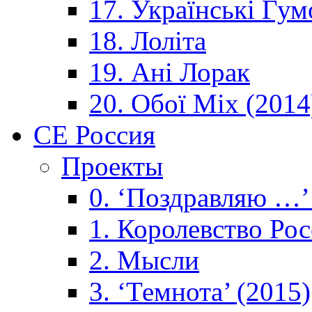
17. Українські Гум
18. Лоліта
19. Ані Лорак
20. Обої Mix (2014
CE Россия
Проекты
0. ‘Поздравляю …’
1. Королевствo Рос
2. Мысли
3. ‘Темнота’ (2015)