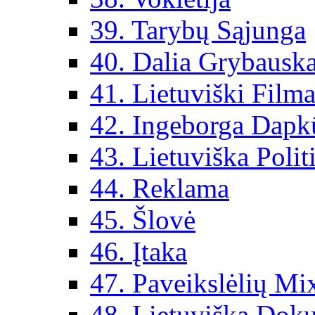
39. Tarybų Sąjunga
40. Dalia Grybauska
41. Lietuviški Filma
42. Ingeborga Dapk
43. Lietuviška Polit
44. Reklama
45. Šlovė
46. Įtaka
47. Paveikslėlių Mi
48. Lietuviška Dok