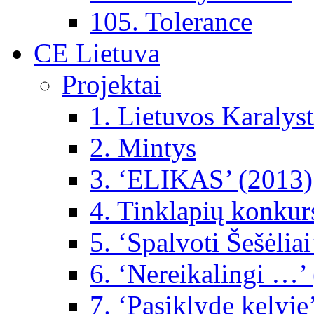
105. Tolerance
CE Lietuva
Projektai
1. Lietuvos Karalys
2. Mintys
3. ‘ELIKAS’ (2013)
4. Tinklapių konkur
5. ‘Spalvoti Šešėlia
6. ‘Nereikalingi …’
7. ‘Pasiklydę kelyje