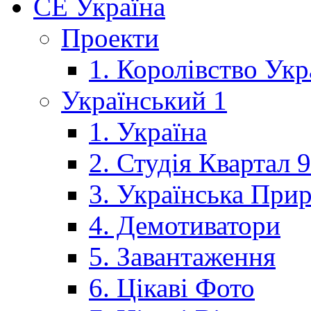
CE Україна
Проекти
1. Королівство Укр
Український 1
1. Україна
2. Студія Квартал 
3. Українська При
4. Демотиватори
5. Завантаження
6. Цікаві Фото