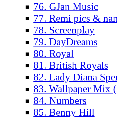
76. GJan Music
77. Remi pics & na
78. Screenplay
79. DayDreams
80. Royal
81. British Royals
82. Lady Diana Spe
83. Wallpaper Mix 
84. Numbers
85. Benny Hill