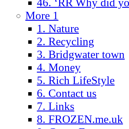
46. ‘RR Why did yo
More 1
1. Nature
2. Recycling
3. Bridgwater town
4. Money
5. Rich LifeStyle
6. Contact us
7. Links
8. FROZEN.me.uk