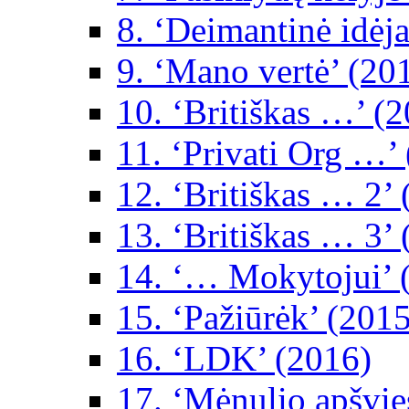
8. ‘Deimantinė idėja
9. ‘Mano vertė’ (20
10. ‘Britiškas …’ (
11. ‘Privati Org …’
12. ‘Britiškas … 2’
13. ‘Britiškas … 3’
14. ‘… Mokytojui’ 
15. ‘Pažiūrėk’ (2015
16. ‘LDK’ (2016)
17. ‘Mėnulio apšvie