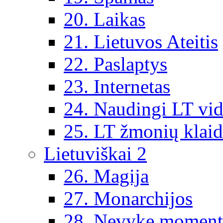
20. Laikas
21. Lietuvos Ateitis
22. Paslaptys
23. Internetas
24. Naudingi LT vi
25. LT žmonių klai
Lietuviškai 2
26. Magija
27. Monarchijos
28. Nevykę moment