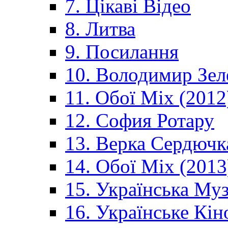
7. Цікаві Відео
8. Литва
9. Посилання
10. Володимир Зел
11. Обої Mix (2012
12. София Ротару
13. Верка Сердючк
14. Обої Mix (2013
15. Українська Му
16. Українське Кін