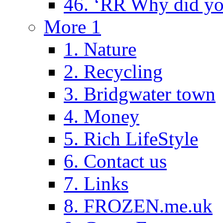
46. ‘RR Why did yo
More 1
1. Nature
2. Recycling
3. Bridgwater town
4. Money
5. Rich LifeStyle
6. Contact us
7. Links
8. FROZEN.me.uk