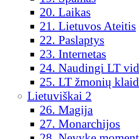
20. Laikas
21. Lietuvos Ateitis
22. Paslaptys
23. Internetas
24. Naudingi LT vi
25. LT žmonių klai
Lietuviškai 2
26. Magija
27. Monarchijos
28. Nevykę moment