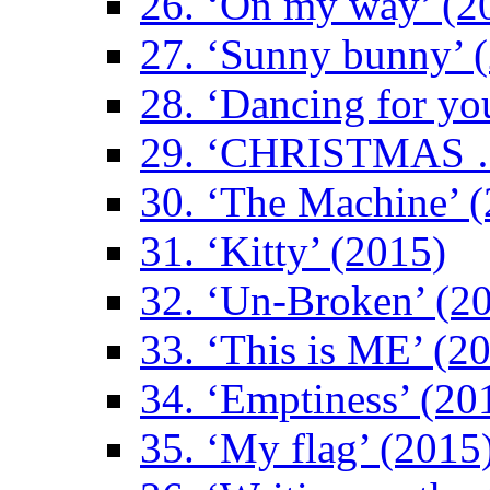
26. ‘On my way’ (2
27. ‘Sunny bunny’ 
28. ‘Dancing for yo
29. ‘CHRISTMAS …
30. ‘The Machine’ 
31. ‘Kitty’ (2015)
32. ‘Un-Broken’ (2
33. ‘This is ME’ (2
34. ‘Emptiness’ (20
35. ‘My flag’ (2015