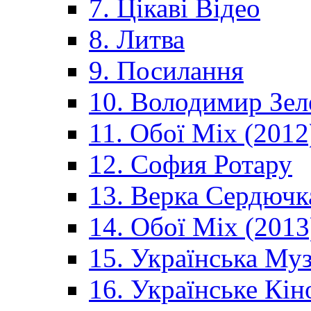
7. Цікаві Відео
8. Литва
9. Посилання
10. Володимир Зел
11. Обої Mix (2012
12. София Ротару
13. Верка Сердючк
14. Обої Mix (2013
15. Українська Му
16. Українське Кін