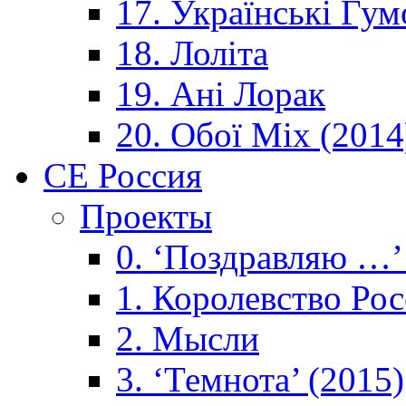
17. Українські Гум
18. Лоліта
19. Ані Лорак
20. Обої Mix (2014
CE Россия
Проекты
0. ‘Поздравляю …’
1. Королевствo Рос
2. Мысли
3. ‘Темнота’ (2015)