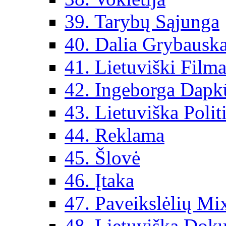
39. Tarybų Sąjunga
40. Dalia Grybauska
41. Lietuviški Filma
42. Ingeborga Dapk
43. Lietuviška Polit
44. Reklama
45. Šlovė
46. Įtaka
47. Paveikslėlių Mi
48. Lietuviška Dok