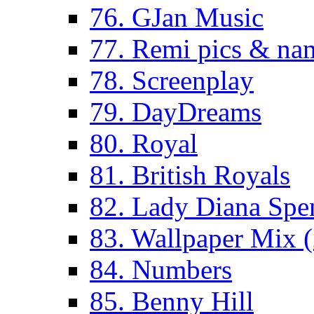
76. GJan Music
77. Remi pics & na
78. Screenplay
79. DayDreams
80. Royal
81. British Royals
82. Lady Diana Spe
83. Wallpaper Mix 
84. Numbers
85. Benny Hill