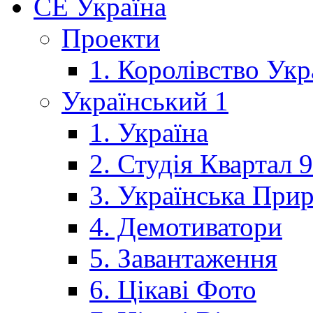
CE Україна
Проекти
1. Королівство Укр
Український 1
1. Україна
2. Студія Квартал 
3. Українська При
4. Демотиватори
5. Завантаження
6. Цікаві Фото