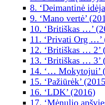
8. ‘Deimantinė idėja
9. ‘Mano vertė’ (20
10. ‘Britiškas …’ (
11. ‘Privati Org …’
12. ‘Britiškas … 2’
13. ‘Britiškas … 3’
14. ‘… Mokytojui’ 
15. ‘Pažiūrėk’ (2015
16. ‘LDK’ (2016)
17. ‘Mėnulio apšvie