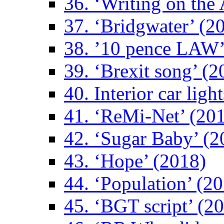
36. ‘Writing on the 
37. ‘Bridgwater’ (2
38. ’10 pence LAW’
39. ‘Brexit song’ (2
40. Interior car ligh
41. ‘ReMi-Net’ (20
42. ‘Sugar Baby’ (2
43. ‘Hope’ (2018)
44. ‘Population’ (2
45. ‘BGT script’ (2