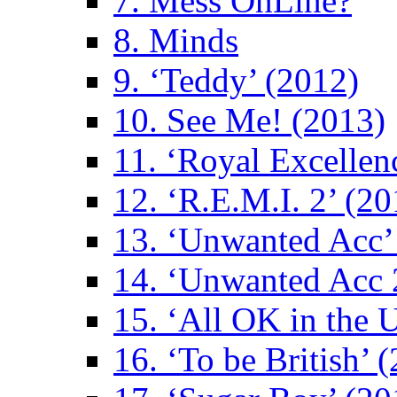
7. Mess OnLine?
8. Minds
9. ‘Teddy’ (2012)
10. See Me! (2013)
11. ‘Royal Excellen
12. ‘R.E.M.I. 2’ (20
13. ‘Unwanted Acc’
14. ‘Unwanted Acc 
15. ‘All OK in the 
16. ‘To be British’ 