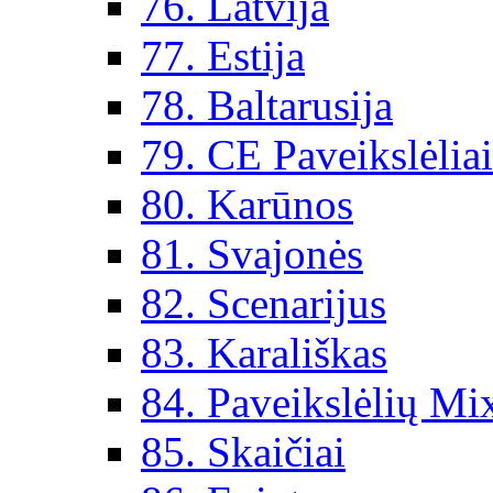
76. Latvija
77. Estija
78. Baltarusija
79. CE Paveikslėlia
80. Karūnos
81. Svajonės
82. Scenarijus
83. Karališkas
84. Paveikslėlių Mi
85. Skaičiai