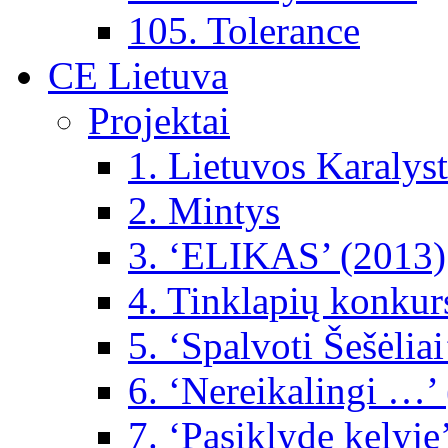
105. Tolerance
CE Lietuva
Projektai
1. Lietuvos Karalys
2. Mintys
3. ‘ELIKAS’ (2013)
4. Tinklapių konkur
5. ‘Spalvoti Šešėlia
6. ‘Nereikalingi …’
7. ‘Pasiklydę kelyje