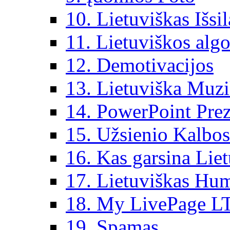
10. Lietuviškas Išsi
11. Lietuviškos algo
12. Demotivacijos
13. Lietuviška Muz
14. PowerPoint Prez
15. Užsienio Kalbos
16. Kas garsina Lie
17. Lietuviškas Hu
18. My LivePage L
19. Spamas