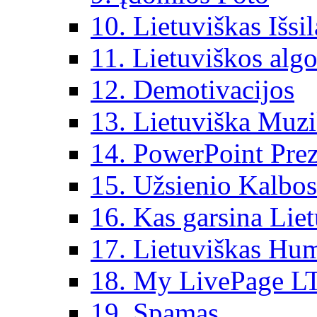
10. Lietuviškas Išsi
11. Lietuviškos algo
12. Demotivacijos
13. Lietuviška Muz
14. PowerPoint Prez
15. Užsienio Kalbos
16. Kas garsina Lie
17. Lietuviškas Hu
18. My LivePage L
19. Spamas