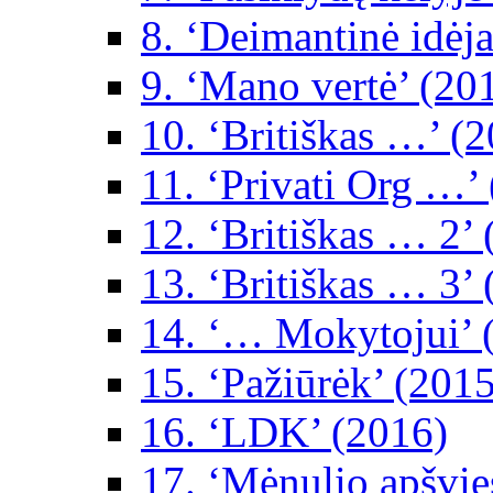
8. ‘Deimantinė idėja
9. ‘Mano vertė’ (20
10. ‘Britiškas …’ (
11. ‘Privati Org …’
12. ‘Britiškas … 2’
13. ‘Britiškas … 3’
14. ‘… Mokytojui’ 
15. ‘Pažiūrėk’ (2015
16. ‘LDK’ (2016)
17. ‘Mėnulio apšvie