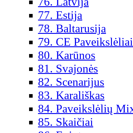
76. Latvija
77. Estija
78. Baltarusija
79. CE Paveikslėlia
80. Karūnos
81. Svajonės
82. Scenarijus
83. Karališkas
84. Paveikslėlių Mi
85. Skaičiai