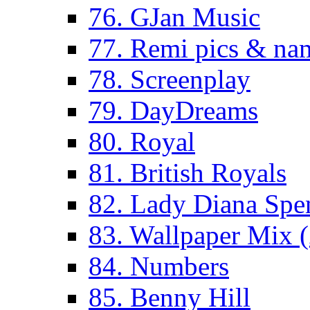
76. GJan Music
77. Remi pics & na
78. Screenplay
79. DayDreams
80. Royal
81. British Royals
82. Lady Diana Spe
83. Wallpaper Mix 
84. Numbers
85. Benny Hill