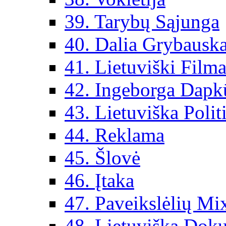
39. Tarybų Sąjunga
40. Dalia Grybauska
41. Lietuviški Filma
42. Ingeborga Dapk
43. Lietuviška Polit
44. Reklama
45. Šlovė
46. Įtaka
47. Paveikslėlių Mi
48. Lietuviška Dok