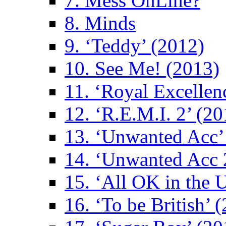
7. Mess OnLine?
8. Minds
9. ‘Teddy’ (2012)
10. See Me! (2013)
11. ‘Royal Excellen
12. ‘R.E.M.I. 2’ (20
13. ‘Unwanted Acc’
14. ‘Unwanted Acc 
15. ‘All OK in the 
16. ‘To be British’ 