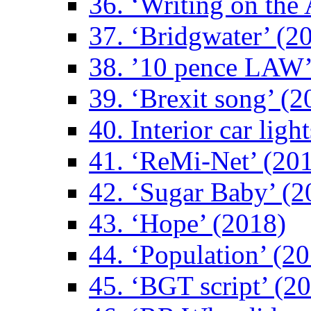
36. ‘Writing on the 
37. ‘Bridgwater’ (2
38. ’10 pence LAW’
39. ‘Brexit song’ (2
40. Interior car ligh
41. ‘ReMi-Net’ (20
42. ‘Sugar Baby’ (2
43. ‘Hope’ (2018)
44. ‘Population’ (2
45. ‘BGT script’ (2