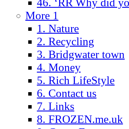
46. ‘RR Why did yo
More 1
1. Nature
2. Recycling
3. Bridgwater town
4. Money
5. Rich LifeStyle
6. Contact us
7. Links
8. FROZEN.me.uk