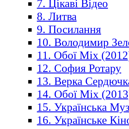
7. Цікаві Відео
8. Литва
9. Посилання
10. Володимир Зел
11. Обої Mix (2012
12. София Ротару
13. Верка Сердючк
14. Обої Mix (2013
15. Українська Му
16. Українське Кін