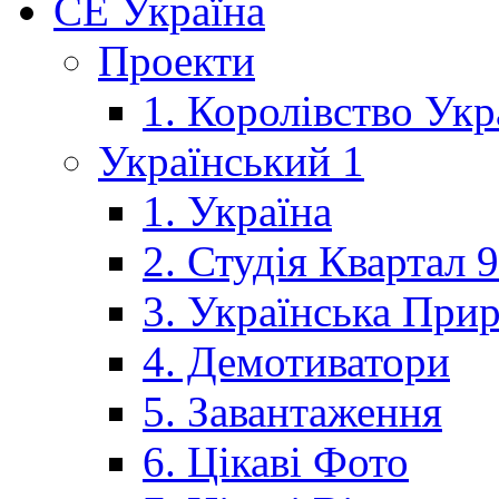
CE Україна
Проекти
1. Королівство Укр
Український 1
1. Україна
2. Студія Квартал 
3. Українська При
4. Демотиватори
5. Завантаження
6. Цікаві Фото