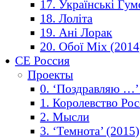
17. Українські Гум
18. Лоліта
19. Ані Лорак
20. Обої Mix (2014
CE Россия
Проекты
0. ‘Поздравляю …’
1. Королевствo Рос
2. Мысли
3. ‘Темнота’ (2015)