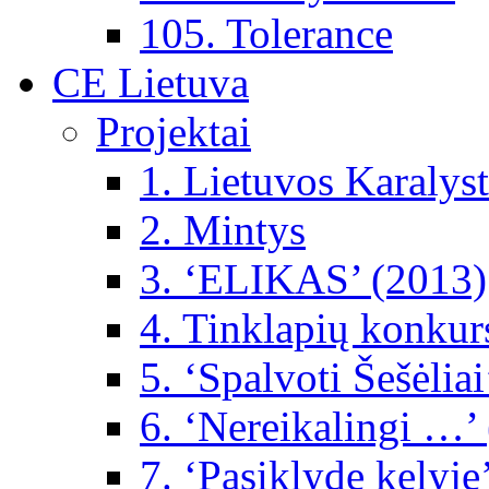
105. Tolerance
CE Lietuva
Projektai
1. Lietuvos Karalys
2. Mintys
3. ‘ELIKAS’ (2013)
4. Tinklapių konkur
5. ‘Spalvoti Šešėlia
6. ‘Nereikalingi …’
7. ‘Pasiklydę kelyje