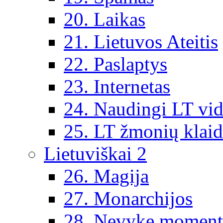
20. Laikas
21. Lietuvos Ateitis
22. Paslaptys
23. Internetas
24. Naudingi LT vi
25. LT žmonių klai
Lietuviškai 2
26. Magija
27. Monarchijos
28. Nevykę moment