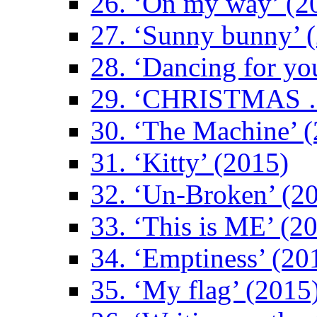
26. ‘On my way’ (2
27. ‘Sunny bunny’ 
28. ‘Dancing for yo
29. ‘CHRISTMAS …
30. ‘The Machine’ 
31. ‘Kitty’ (2015)
32. ‘Un-Broken’ (2
33. ‘This is ME’ (2
34. ‘Emptiness’ (20
35. ‘My flag’ (2015