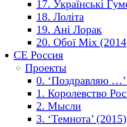
17. Українські Гум
18. Лоліта
19. Ані Лорак
20. Обої Mix (2014
CE Россия
Проекты
0. ‘Поздравляю …’
1. Королевствo Рос
2. Мысли
3. ‘Темнота’ (2015)