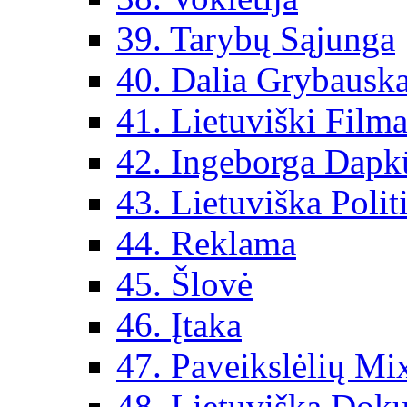
39. Tarybų Sąjunga
40. Dalia Grybauska
41. Lietuviški Filma
42. Ingeborga Dapk
43. Lietuviška Polit
44. Reklama
45. Šlovė
46. Įtaka
47. Paveikslėlių Mi
48. Lietuviška Dok