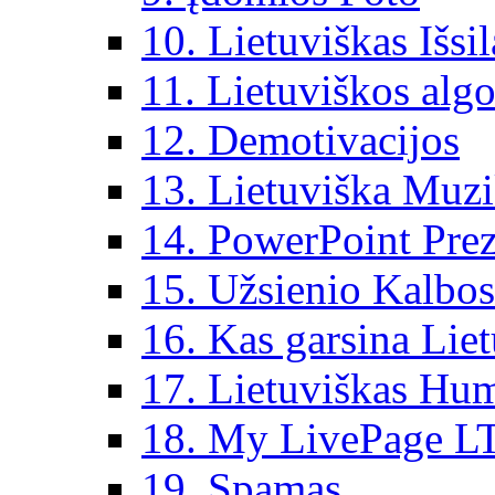
10. Lietuviškas Išsi
11. Lietuviškos algo
12. Demotivacijos
13. Lietuviška Muz
14. PowerPoint Prez
15. Užsienio Kalbos
16. Kas garsina Lie
17. Lietuviškas Hu
18. My LivePage L
19. Spamas