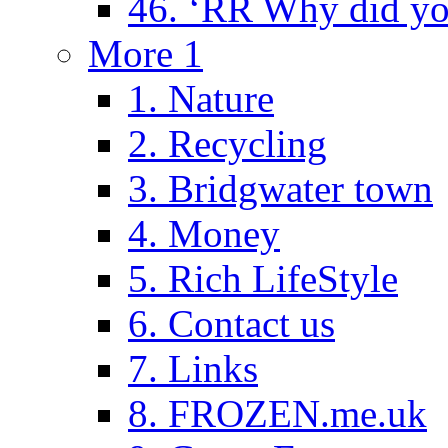
46. ‘RR Why did yo
More 1
1. Nature
2. Recycling
3. Bridgwater town
4. Money
5. Rich LifeStyle
6. Contact us
7. Links
8. FROZEN.me.uk