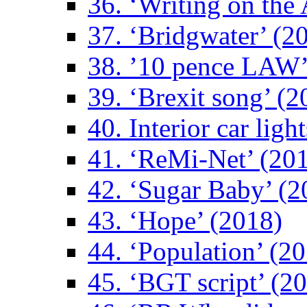
36. ‘Writing on the 
37. ‘Bridgwater’ (2
38. ’10 pence LAW’
39. ‘Brexit song’ (2
40. Interior car ligh
41. ‘ReMi-Net’ (20
42. ‘Sugar Baby’ (2
43. ‘Hope’ (2018)
44. ‘Population’ (2
45. ‘BGT script’ (2