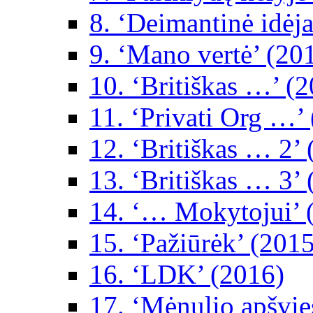
8. ‘Deimantinė idėja
9. ‘Mano vertė’ (20
10. ‘Britiškas …’ (
11. ‘Privati Org …’
12. ‘Britiškas … 2’
13. ‘Britiškas … 3’
14. ‘… Mokytojui’ 
15. ‘Pažiūrėk’ (2015
16. ‘LDK’ (2016)
17. ‘Mėnulio apšvie