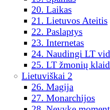
20. Laikas
21. Lietuvos Ateitis
22. Paslaptys
23. Internetas
24. Naudingi LT vi
25. LT žmonių klai
Lietuviškai 2
26. Magija
27. Monarchijos
28. Nevykę moment