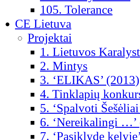
105. Tolerance
CE Lietuva
Projektai
1. Lietuvos Karalys
2. Mintys
3. ‘ELIKAS’ (2013)
4. Tinklapių konkur
5. ‘Spalvoti Šešėlia
6. ‘Nereikalingi …’
7. ‘Pasiklydę kelyje