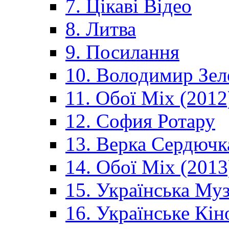
7. Цікаві Відео
8. Литва
9. Посилання
10. Володимир Зел
11. Обої Mix (2012
12. София Ротару
13. Верка Сердючк
14. Обої Mix (2013
15. Українська Му
16. Українське Кін