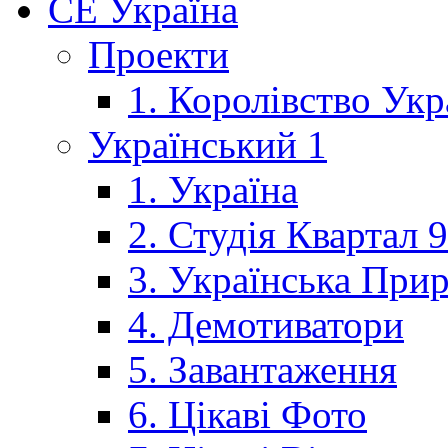
CE Україна
Проекти
1. Королівство Укр
Український 1
1. Україна
2. Студія Квартал 
3. Українська При
4. Демотиватори
5. Завантаження
6. Цікаві Фото