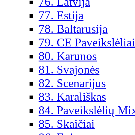
76. Latvija
77. Estija
78. Baltarusija
79. CE Paveikslėlia
80. Karūnos
81. Svajonės
82. Scenarijus
83. Karališkas
84. Paveikslėlių Mi
85. Skaičiai