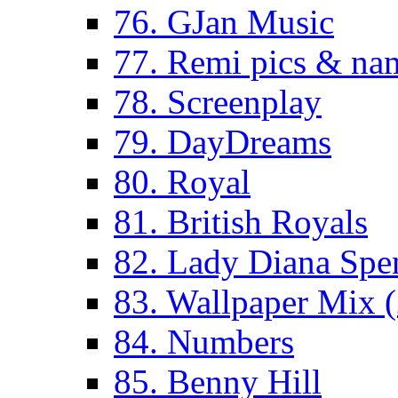
76. GJan Music
77. Remi pics & na
78. Screenplay
79. DayDreams
80. Royal
81. British Royals
82. Lady Diana Spe
83. Wallpaper Mix 
84. Numbers
85. Benny Hill