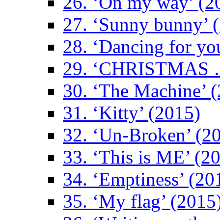
26. ‘On my way’ (2
27. ‘Sunny bunny’ 
28. ‘Dancing for yo
29. ‘CHRISTMAS …
30. ‘The Machine’ 
31. ‘Kitty’ (2015)
32. ‘Un-Broken’ (2
33. ‘This is ME’ (2
34. ‘Emptiness’ (20
35. ‘My flag’ (2015