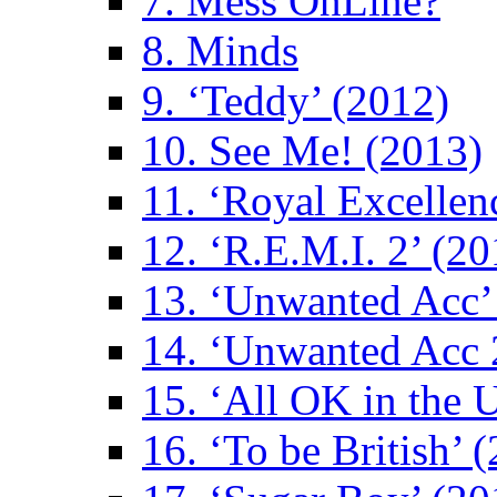
7. Mess OnLine?
8. Minds
9. ‘Teddy’ (2012)
10. See Me! (2013)
11. ‘Royal Excellen
12. ‘R.E.M.I. 2’ (20
13. ‘Unwanted Acc’
14. ‘Unwanted Acc 
15. ‘All OK in the 
16. ‘To be British’ 